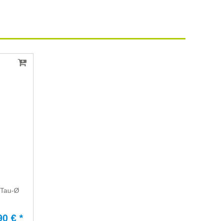
k Tau-Ø
90 € *