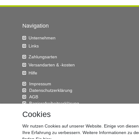
Navigation
Unternehmen
Links
Zahlungsarten
Versandarten & -kosten
Hilfe
Impressum
Daten­schutz­erklärung
AGB
Barrierefreiheitserklärung
Widerrufs­recht
Cookies
Kontakt
Wir nutzen Cookies auf unserer Website. Einige von diesen
Vertrag widerrufen
Ihre Erfahrung zu verbessern. Weitere Informationen zu d