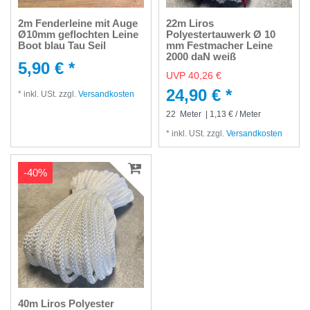
2m Fenderleine mit Auge
22m Liros
Ø10mm geflochten Leine
Polyestertauwerk Ø 10
Boot blau Tau Seil
mm Festmacher Leine
2000 daN weiß
5,90 € *
UVP 40,26 €
24,90 € *
*
inkl. USt.
zzgl.
Versandkosten
22
Meter
| 1,13 € / Meter
*
inkl. USt.
zzgl.
Versandkosten
-40%
40m Liros Polyester