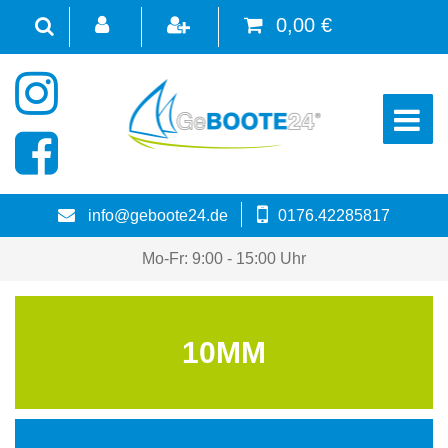
0,00 €
☰
info@geboote24.de
0176.42285817
Mo-Fr: 9:00 - 15:00 Uhr
10MM