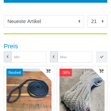
Preis
€
€
Neuheit
-38%