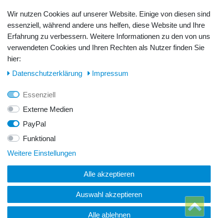
Barzahlung
Kreditkarte
Wir nutzen Cookies auf unserer Website. Einige von diesen sind
Unsere Lageradresse:
essenziell, während andere uns helfen, diese Website und Ihre
Erfahrung zu verbessern. Weitere Informationen zu den von uns
GeBOOTE24 - Martin Rolle & Iris Kleiner GbR
verwendeten Cookies und Ihren Rechten als Nutzer finden Sie
hier:
Kirchstr. 3, D - 14798 Havelsee
Daten­schutz­erklärung
Impressum
Telefon / Fax:
Essenziell
Tel.: 0176 42 28 58 17
Externe Medien
PayPal
E-Mail:
Funktional
info@geboote24.de
Weitere Einstellungen
Alle akzeptieren
© Copyright 2026 GeBOOTE24 - Martin Rolle & Iris Kleiner
GbR. Alle Rechte vorbehalten.
Auswahl akzeptieren
Webentwicklung & Webdesign
Alle ablehnen