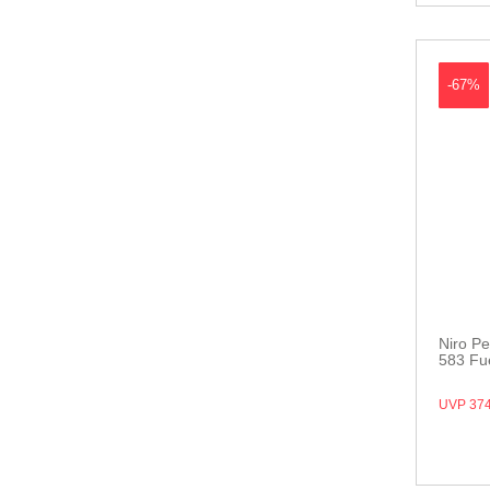
-67%
Niro Pe
583 Fue
UVP 374