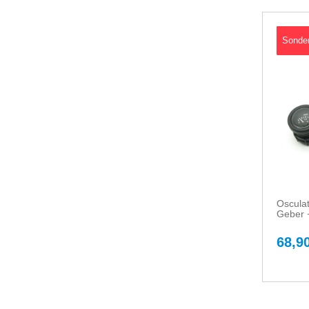
Sonde
Oscula
Geber 
68,90