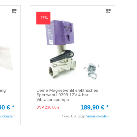
-17%
ung
Ceme Magnetventil elektrisches
Sperrventil 9399 12V 4 bar
Vibrationspumpe
90 € *
189,90 € *
UVP 230,00 €
andkosten
*
inkl. USt.
zzgl.
Versandkosten