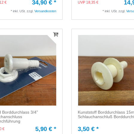
34,90 € *
14,
12 €
UVP 18,35 €
*
inkl. USt.
zzgl.
Versandkosten
*
inkl. USt.
zzgl.
Vers
 Borddurchlass 3/4"
Kunststoff Borddurchlass 1
chanschluss
Schlauchanschluß Borddurch
rchführung
5,90 € *
3,50 € *
0 €