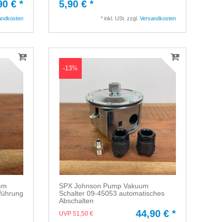
90 € *
5,90 € *
andkosten
*
inkl. USt.
zzgl.
Versandkosten
-13%
5mm
SPX Johnson Pump Vakuum
führung
Schalter 09-45053 automatisches
Abschalten
44,90 € *
UVP 51,50 €