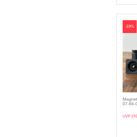
-19%
Magnetv
07-66-
UVP 159