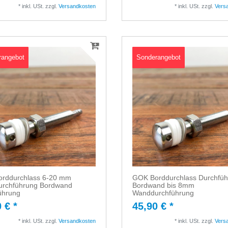
*
inkl. USt.
zzgl.
Versandkosten
*
inkl. USt.
zzgl.
Vers
rangebot
Sonderangebot
rddurchlass 6-20 mm
GOK Borddurchlass Durchfü
rchführung Bordwand
Bordwand bis 8mm
ührung
Wanddurchführung
 € *
45,90 € *
*
inkl. USt.
zzgl.
Versandkosten
*
inkl. USt.
zzgl.
Vers