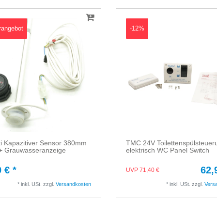
rangebot
-12%
ti Kapazitiver Sensor 380mm
TMC 24V Toilettenspülsteuer
+ Grauwasseranzeige
elektrisch WC Panel Switch
 € *
62,
UVP 71,40 €
*
inkl. USt.
zzgl.
Versandkosten
*
inkl. USt.
zzgl.
Vers