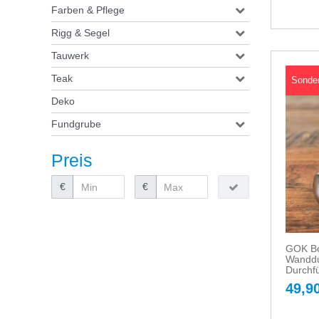
Farben & Pflege
Rigg & Segel
Tauwerk
Teak
Sonde
Deko
Fundgrube
Preis
€
€
GOK Bo
Wanddu
Durchf
49,90