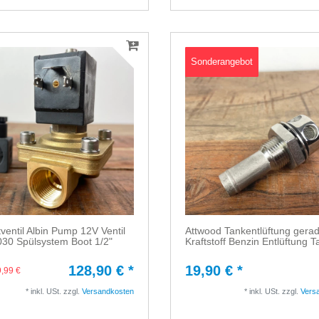
Sonderangebot
entil Albin Pump 12V Ventil
Attwood Tankentlüftung gera
030 Spülsystem Boot 1/2"
Kraftstoff Benzin Entlüftung T
128,90 € *
19,90 € *
,99 €
*
inkl. USt.
zzgl.
Versandkosten
*
inkl. USt.
zzgl.
Vers