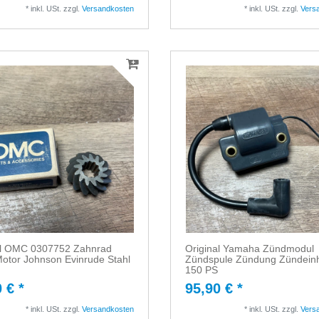
*
inkl. USt.
zzgl.
Versandkosten
*
inkl. USt.
zzgl.
Vers
al OMC 0307752 Zahnrad
Original Yamaha Zündmodul
Motor Johnson Evinrude Stahl
Zündspule Zündung Zündeinh
150 PS
 € *
95,90 € *
*
inkl. USt.
zzgl.
Versandkosten
*
inkl. USt.
zzgl.
Vers