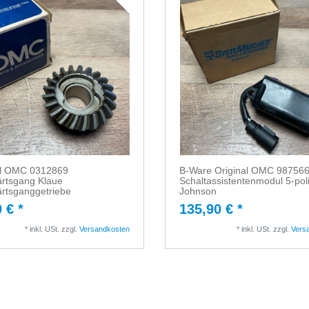
al OMC 0312869
B-Ware Original OMC 98756
rtsgang Klaue
Schaltassistentenmodul 5-pol
rtsganggetriebe
Johnson
 € *
135,90 € *
*
inkl. USt.
zzgl.
Versandkosten
*
inkl. USt.
zzgl.
Vers