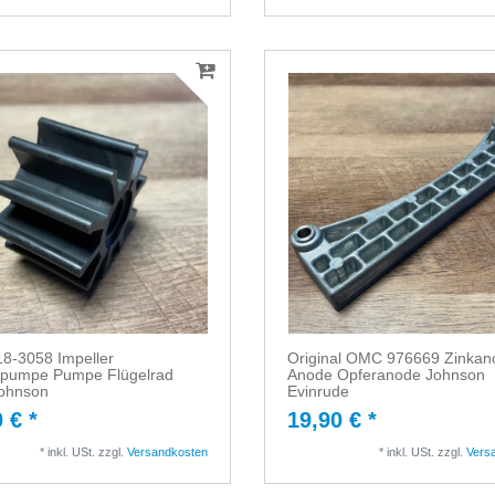
18-3058 Impeller
Original OMC 976669 Zinkan
pumpe Pumpe Flügelrad
Anode Opferanode Johnson
ohnson
Evinrude
 € *
19,90 € *
*
inkl. USt.
zzgl.
Versandkosten
*
inkl. USt.
zzgl.
Vers