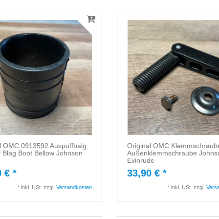
al OMC 0913592 Auspuffbalg
Original OMC Klemmschraub
 Blag Boot Bellow Johnson
Außenklemmschraube Johns
Evinrude
 € *
33,90 € *
*
inkl. USt.
zzgl.
Versandkosten
*
inkl. USt.
zzgl.
Vers