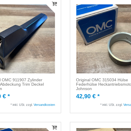
al OMC 911907 Zylinder
Original OMC 315034 Hülse
 Abdeckung Trim Deckel
Federhülse Heckantriebsmot
n
Johnson
 € *
42,90 € *
*
inkl. USt.
zzgl.
Versandkosten
*
inkl. USt.
zzgl.
Vers