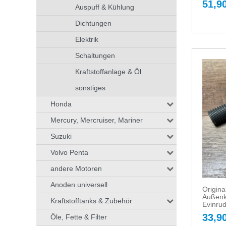
51,90
Auspuff & Kühlung
Dichtungen
Elektrik
Schaltungen
Kraftstoffanlage & Öl
sonstiges
Honda
Mercury, Mercruiser, Mariner
Suzuki
Volvo Penta
andere Motoren
Anoden universell
Origin
Außenk
Kraftstofftanks & Zubehör
Evinru
33,90
Öle, Fette & Filter