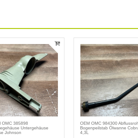
al OMC 385898
OEM OMC 984300 Abflussro
begehäuse Untergehäuse
Bogenpeilstab Ölwanne Cobr
e Johnson
4,3L