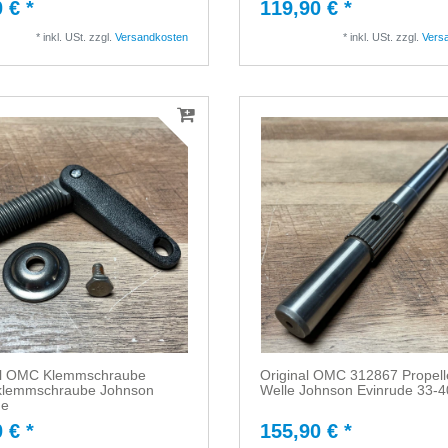
 € *
119,90 € *
*
inkl. USt.
zzgl.
Versandkosten
*
inkl. USt.
zzgl.
Vers
al OMC Klemmschraube
Original OMC 312867 Propell
lemmschraube Johnson
Welle Johnson Evinrude 33-
de
 € *
155,90 € *