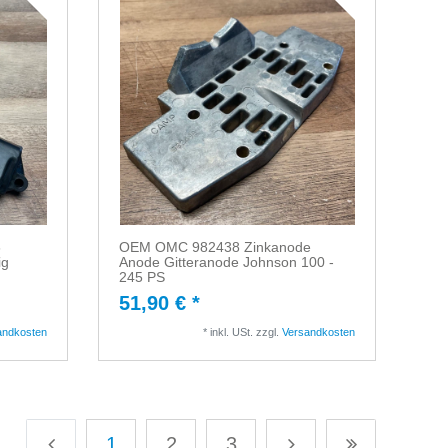
6
OEM OMC 982438 Zinkanode
ig
Anode Gitteranode Johnson 100 -
245 PS
51,90 € *
andkosten
*
inkl. USt.
zzgl.
Versandkosten
1
2
3