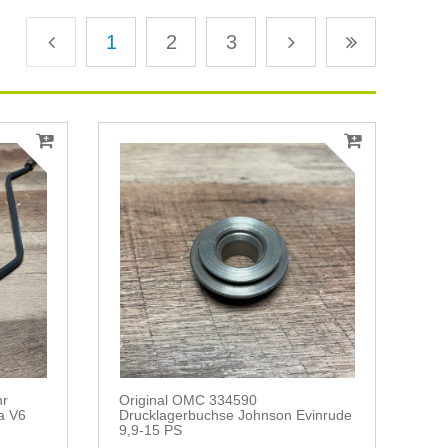
1
2
3
hr
Original OMC 334590
a V6
Drucklagerbuchse Johnson Evinrude
9,9-15 PS