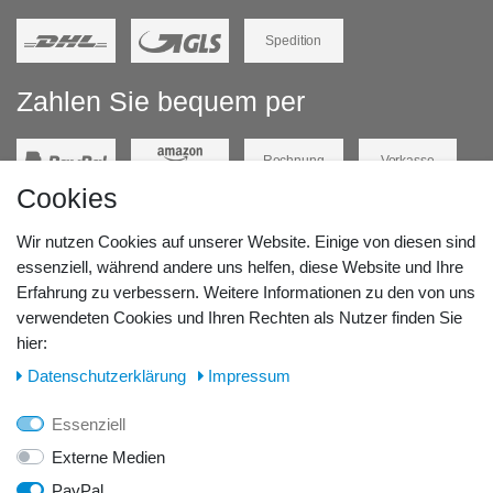
Spedition
Zahlen Sie bequem per
Rechnung
Vorkasse
Cookies
Barzahlung
Kreditkarte
Wir nutzen Cookies auf unserer Website. Einige von diesen sind
Unsere Lageradresse:
essenziell, während andere uns helfen, diese Website und Ihre
Erfahrung zu verbessern. Weitere Informationen zu den von uns
GeBOOTE24 - Martin Rolle & Iris Kleiner GbR
verwendeten Cookies und Ihren Rechten als Nutzer finden Sie
hier:
Kirchstr. 3, D - 14798 Havelsee
Daten­schutz­erklärung
Impressum
Telefon / Fax:
Essenziell
Tel.: 0176 42 28 58 17
Externe Medien
PayPal