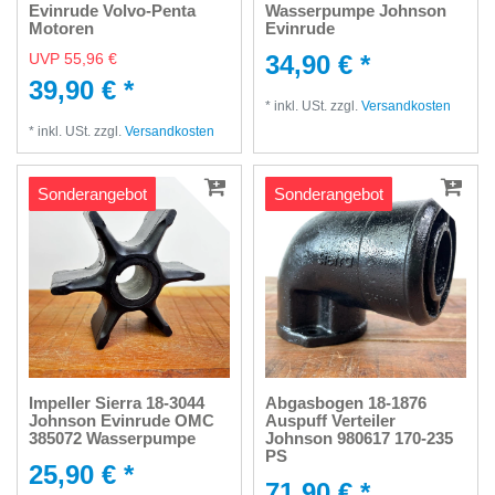
Evinrude Volvo-Penta
Wasserpumpe Johnson
Motoren
Evinrude
UVP 55,96 €
34,90 € *
39,90 € *
*
inkl. USt.
zzgl.
Versandkosten
*
inkl. USt.
zzgl.
Versandkosten
Sonderangebot
Sonderangebot
Impeller Sierra 18-3044
Abgasbogen 18-1876
Johnson Evinrude OMC
Auspuff Verteiler
385072 Wasserpumpe
Johnson 980617 170-235
PS
25,90 € *
71,90 € *