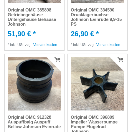
Original OMC 385898
Original OMC 334590
Getriebegehäuse
Drucklagerbuchse
Untergehäuse Gehäuse
Johnson Evinrude 9,9-15
Johnson
PS
51,90 € *
26,90 € *
*
inkl. USt.
zzgl.
Versandkosten
*
inkl. USt.
zzgl.
Versandkosten
Original OMC 912328
Original OMC 396809
Auspuffbalg Auspuff
Impeller Wasserpumpe
Bellow Johnson Evinrude
Pumpe Flügelrad
Johnson