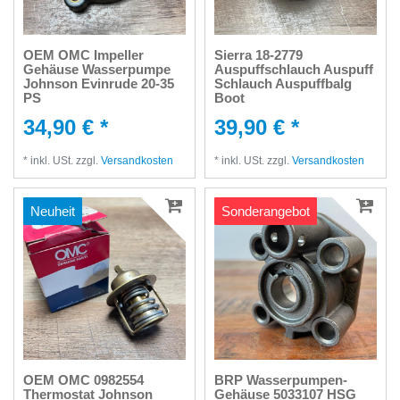
OEM OMC Impeller
Sierra 18-2779
Gehäuse Wasserpumpe
Auspuffschlauch Auspuff
Johnson Evinrude 20-35
Schlauch Auspuffbalg
PS
Boot
34,90 € *
39,90 € *
*
inkl. USt.
zzgl.
Versandkosten
*
inkl. USt.
zzgl.
Versandkosten
Neuheit
Sonderangebot
OEM OMC 0982554
BRP Wasserpumpen-
Thermostat Johnson
Gehäuse 5033107 HSG