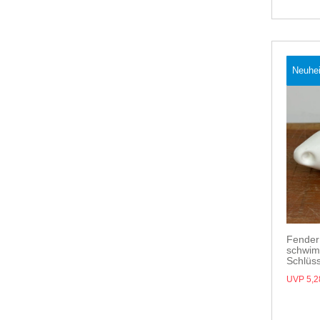
Neuhei
Fender
schwim
Schlüss
UVP 5,2