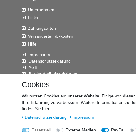
Unternehmen
Links
Zahlungsarten
Versandarten & -kosten
Hilfe
Impressum
Daten­schutz­erklärung
AGB
Barrierefreiheitserklärung
Widerrufs­recht
Cookies
Kontakt
Wir nutzen Cookies auf unserer Website. Einige von diesen
Vertrag widerrufen
Ihre Erfahrung zu verbessern. Weitere Informationen zu d
finden Sie hier:
Daten­schutz­erklärung
Impressum
© Copyright 2026 GeBOOTE24 - Martin Rolle & Iris Kleiner 
Essenziell
Externe Medien
PayPal