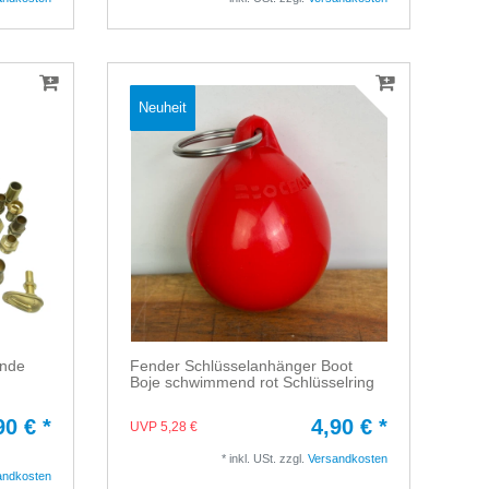
Neuheit
inde
Fender Schlüsselanhänger Boot
Boje schwimmend rot Schlüsselring
90 € *
4,90 € *
UVP 5,28 €
*
inkl. USt.
zzgl.
Versandkosten
andkosten