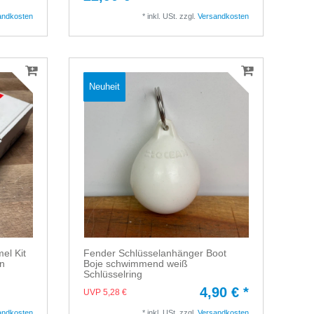
andkosten
*
inkl. USt.
zzgl.
Versandkosten
Neuheit
el Kit
Fender Schlüsselanhänger Boot
an
Boje schwimmend weiß
Schlüsselring
4,90 € *
UVP 5,28 €
andkosten
*
inkl. USt.
zzgl.
Versandkosten