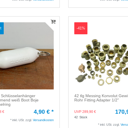
t
-41%
 Schlüsselanhänger
42 tlg Messing Konvolut Gew
mend weiß Boot Boje
Rohr Fitting Adapter 1/2"
elring
4,90 € *
170,
8 €
UVP 289,90 €
42
Stück
*
inkl. USt.
zzgl.
Versandkosten
*
inkl. USt.
zzgl.
Vers