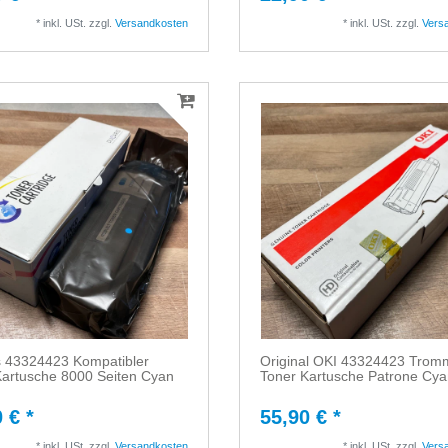
*
inkl. USt.
zzgl.
Versandkosten
*
inkl. USt.
zzgl.
Vers
s 43324423 Kompatibler
Original OKI 43324423 Tromm
Kartusche 8000 Seiten Cyan
Toner Kartusche Patrone Cy
 € *
55,90 € *
*
inkl. USt.
zzgl.
Versandkosten
*
inkl. USt.
zzgl.
Vers