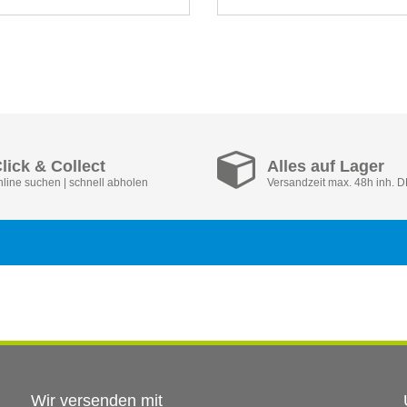
lick & Collect
Alles auf Lager
nline suchen | schnell abholen
Versandzeit max. 48h inh. 
Wir versenden mit