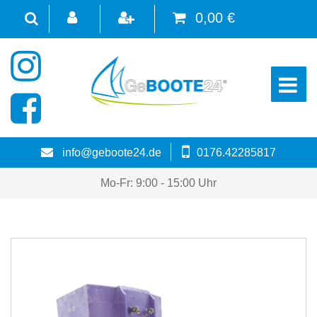
0,00 €
☰
info@geboote24.de
0176.42285817
Mo-Fr: 9:00 - 15:00 Uhr