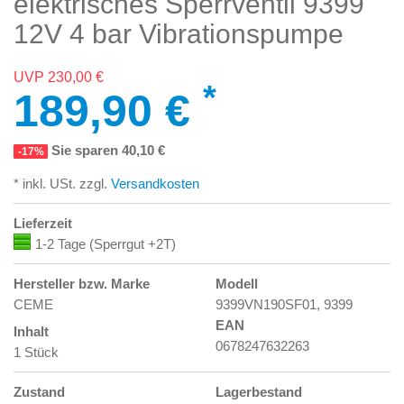
elektrisches Sperrventil 9399
12V 4 bar Vibrationspumpe
UVP 230,00 €
*
189,90 €
Sie sparen 40,10 €
-17%
* inkl. USt. zzgl.
Versandkosten
Lieferzeit
1-2 Tage (Sperrgut +2T)
Hersteller bzw. Marke
Modell
CEME
9399VN190SF01, 9399
EAN
Inhalt
0678247632263
1 Stück
Zustand
Lagerbestand