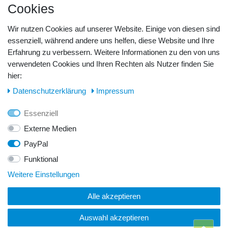
Cookies
Barzahlung
Kreditkarte
Wir nutzen Cookies auf unserer Website. Einige von diesen sind
Unsere Lageradresse:
essenziell, während andere uns helfen, diese Website und Ihre
Erfahrung zu verbessern. Weitere Informationen zu den von uns
GeBOOTE24 - Martin Rolle & Iris Kleiner GbR
verwendeten Cookies und Ihren Rechten als Nutzer finden Sie
hier:
Kirchstr. 3, D - 14798 Havelsee
Daten­schutz­erklärung
Impressum
Telefon / Fax:
Essenziell
Tel.: 0176 42 28 58 17
Externe Medien
PayPal
E-Mail:
Funktional
info@geboote24.de
Weitere Einstellungen
Alle akzeptieren
© Copyright 2026 GeBOOTE24 - Martin Rolle & Iris Kleiner
GbR. Alle Rechte vorbehalten.
Auswahl akzeptieren