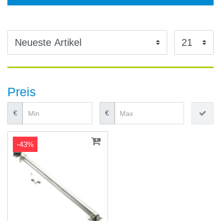
Preis
€
€
-43%