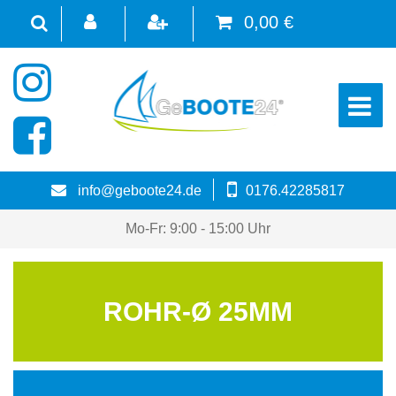
0,00 €
☰
info@geboote24.de
0176.42285817
Mo-Fr: 9:00 - 15:00 Uhr
ROHR-Ø 25MM