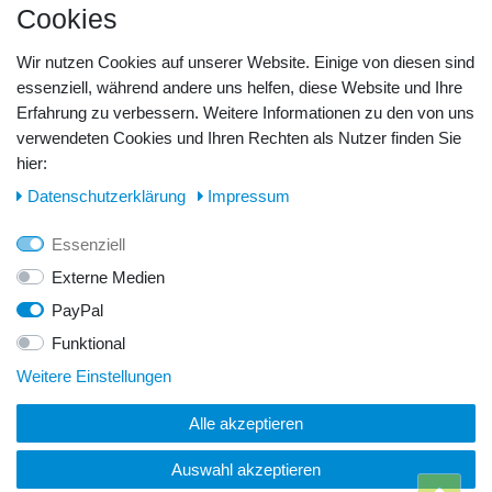
Cookies
Barzahlung
Kreditkarte
Wir nutzen Cookies auf unserer Website. Einige von diesen sind
Unsere Lageradresse:
essenziell, während andere uns helfen, diese Website und Ihre
Erfahrung zu verbessern. Weitere Informationen zu den von uns
GeBOOTE24 - Martin Rolle & Iris Kleiner GbR
verwendeten Cookies und Ihren Rechten als Nutzer finden Sie
hier:
Kirchstr. 3, D - 14798 Havelsee
Daten­schutz­erklärung
Impressum
Telefon / Fax:
Essenziell
Tel.: 0176 42 28 58 17
Externe Medien
PayPal
E-Mail:
Funktional
info@geboote24.de
Weitere Einstellungen
Alle akzeptieren
© Copyright 2026 GeBOOTE24 - Martin Rolle & Iris Kleiner
GbR. Alle Rechte vorbehalten.
Auswahl akzeptieren