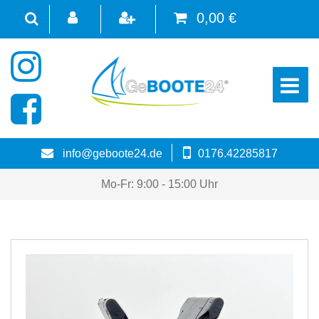
0,00 €
☰
info@geboote24.de
0176.42285817
Mo-Fr: 9:00 - 15:00 Uhr