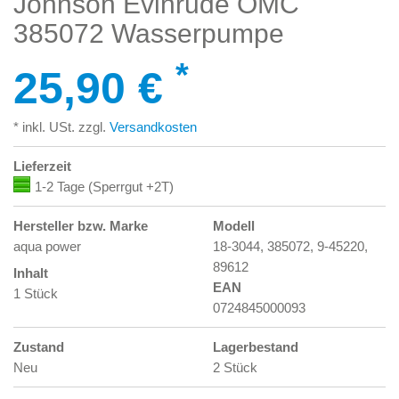
Johnson Evinrude OMC
385072 Wasserpumpe
*
25,90 €
* inkl. USt. zzgl.
Versandkosten
Lieferzeit
1-2 Tage (Sperrgut +2T)
Hersteller bzw. Marke
Modell
aqua power
18-3044, 385072, 9-45220,
89612
Inhalt
EAN
1 Stück
0724845000093
Zustand
Lagerbestand
Neu
2 Stück