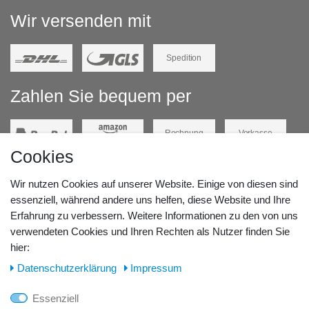
Wir versenden mit
Spedition
Zahlen Sie bequem per
Rechnung
Vorkasse
Cookies
Barzahlung
Kreditkarte
Wir nutzen Cookies auf unserer Website. Einige von diesen sind
Unsere Lageradresse:
essenziell, während andere uns helfen, diese Website und Ihre
Erfahrung zu verbessern. Weitere Informationen zu den von uns
verwendeten Cookies und Ihren Rechten als Nutzer finden Sie
GeBOOTE24 - Martin Rolle & Iris Kleiner GbR
hier:
Kirchstr. 3, D - 14798 Havelsee
Daten­schutz­erklärung
Impressum
Telefon / Fax:
Essenziell