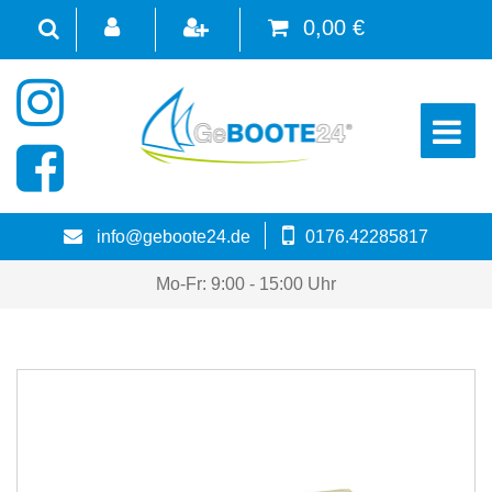
0,00 €
☰
info@geboote24.de
0176.42285817
Mo-Fr: 9:00 - 15:00 Uhr