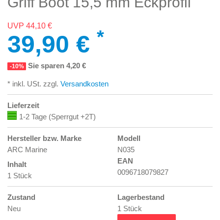
Griff Boot 15,5 mm Eckprofil
UVP 44,10 €
*
39,90 €
Sie sparen 4,20 €
-10%
* inkl. USt. zzgl.
Versandkosten
Lieferzeit
1-2 Tage (Sperrgut +2T)
Hersteller bzw. Marke
Modell
ARC Marine
N035
EAN
Inhalt
0096718079827
1 Stück
Zustand
Lagerbestand
Neu
1 Stück