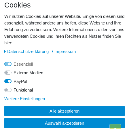
Cookies
Barzahlung
Kreditkarte
Wir nutzen Cookies auf unserer Website. Einige von diesen sind
Unsere Lageradresse:
essenziell, während andere uns helfen, diese Website und Ihre
Erfahrung zu verbessern. Weitere Informationen zu den von uns
GeBOOTE24 - Martin Rolle & Iris Kleiner GbR
verwendeten Cookies und Ihren Rechten als Nutzer finden Sie
hier:
Kirchstr. 3, D - 14798 Havelsee
Daten­schutz­erklärung
Impressum
Telefon / Fax:
Essenziell
Tel.: 0176 42 28 58 17
Externe Medien
PayPal
E-Mail:
Funktional
info@geboote24.de
Weitere Einstellungen
Alle akzeptieren
© Copyright 2026 GeBOOTE24 - Martin Rolle & Iris Kleiner
GbR. Alle Rechte vorbehalten.
Auswahl akzeptieren