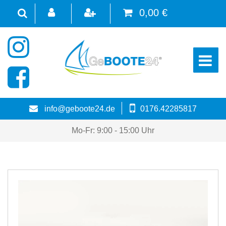
0,00 €
☰
info@geboote24.de
0176.42285817
Mo-Fr: 9:00 - 15:00 Uhr