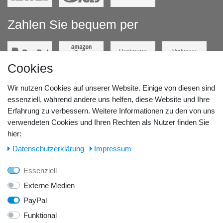
Zahlen Sie bequem per
Rechnung
Vorkasse
Cookies
Barzahlung
Kreditkarte
Wir nutzen Cookies auf unserer Website. Einige von diesen sind
Unsere Lageradresse:
essenziell, während andere uns helfen, diese Website und Ihre
Erfahrung zu verbessern. Weitere Informationen zu den von uns
verwendeten Cookies und Ihren Rechten als Nutzer finden Sie
GeBOOTE24 - Martin Rolle & Iris Kleiner GbR
hier:
Kirchstr. 3, D - 14798 Havelsee
Daten­schutz­erklärung
Impressum
Telefon / Fax:
Essenziell
Tel.: 0176 42 28 58 17
Externe Medien
PayPal
E-Mail:
Funktional