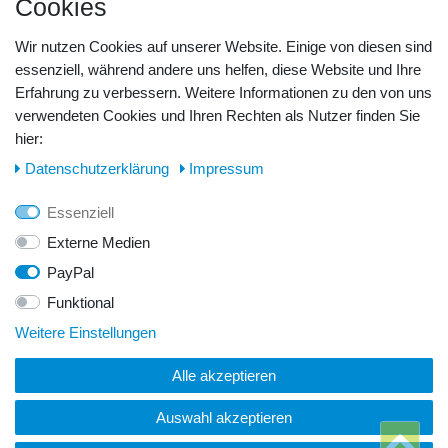
Cookies
Barzahlung
Kreditkarte
Wir nutzen Cookies auf unserer Website. Einige von diesen sind
Unsere Lageradresse:
essenziell, während andere uns helfen, diese Website und Ihre
Erfahrung zu verbessern. Weitere Informationen zu den von uns
verwendeten Cookies und Ihren Rechten als Nutzer finden Sie
GeBOOTE24 - Martin Rolle & Iris Kleiner GbR
hier:
Kirchstr. 3, D - 14798 Havelsee
Daten­schutz­erklärung
Impressum
Telefon / Fax:
Essenziell
Tel.: 0176 42 28 58 17
Externe Medien
PayPal
E-Mail:
Funktional
info@geboote24.de
Weitere Einstellungen
Alle akzeptieren
© Copyright 2026 GeBOOTE24 - Martin Rolle & Iris Kleiner
GbR. Alle Rechte vorbehalten.
Auswahl akzeptieren
Webentwicklung & Webdesign