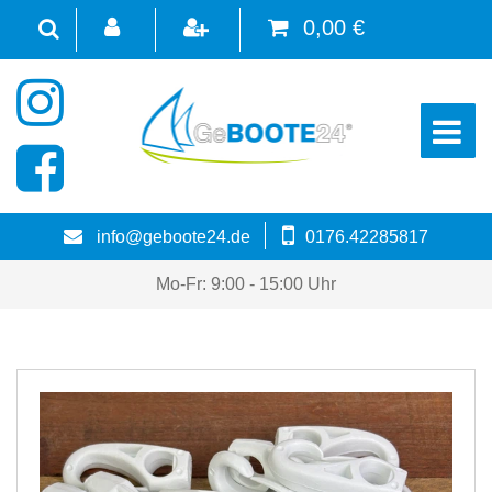
0,00 €
☰
info@geboote24.de
0176.42285817
Mo-Fr: 9:00 - 15:00 Uhr