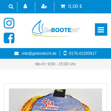
0,00 €
☰
info@geboote24.de
0176.42285817
Mo-Fr: 9:00 - 15:00 Uhr