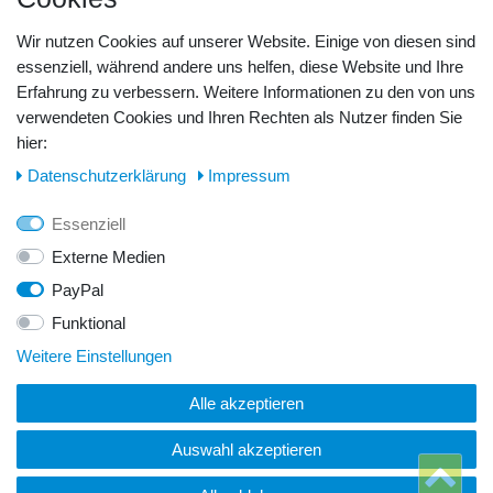
Barzahlung
Kreditkarte
Wir nutzen Cookies auf unserer Website. Einige von diesen sind
Unsere Lageradresse:
essenziell, während andere uns helfen, diese Website und Ihre
Erfahrung zu verbessern. Weitere Informationen zu den von uns
verwendeten Cookies und Ihren Rechten als Nutzer finden Sie
GeBOOTE24 - Martin Rolle & Iris Kleiner GbR
hier:
Kirchstr. 3, D - 14798 Havelsee
Daten­schutz­erklärung
Impressum
Telefon / Fax:
Essenziell
Tel.: 0176 42 28 58 17
Externe Medien
PayPal
E-Mail:
Funktional
info@geboote24.de
Weitere Einstellungen
Alle akzeptieren
© Copyright 2026 GeBOOTE24 - Martin Rolle & Iris Kleiner
GbR. Alle Rechte vorbehalten.
Auswahl akzeptieren
Webentwicklung & Webdesign