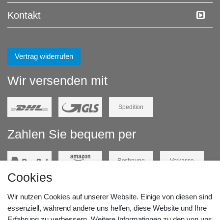
Kontakt
Vertrag widerrufen
Wir versenden mit
Spedition
Zahlen Sie bequem per
Rechnung
Vorkasse
Cookies
Barzahlung
Kreditkarte
Wir nutzen Cookies auf unserer Website. Einige von diesen sind
Unsere Lageradresse:
essenziell, während andere uns helfen, diese Website und Ihre
Erfahrung zu verbessern. Weitere Informationen zu den von uns