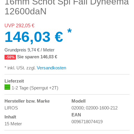
16mm Schot Spi Fall Dyneema
12600daN
UVP 292,05 €
*
146,03 €
Grundpreis
9,74 € / Meter
Sie sparen 146,03 €
-50%
* inkl. USt. zzgl.
Versandkosten
Lieferzeit
1-2 Tage (Sperrgut +2T)
Hersteller bzw. Marke
Modell
LIROS
02000; 02000-1600-212
EAN
Inhalt
0096718074419
15 Meter