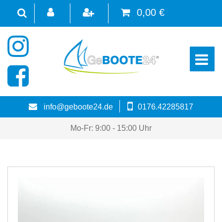
0,00 €
☰
info@geboote24.de
0176.42285817
Mo-Fr: 9:00 - 15:00 Uhr