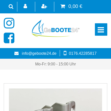
0,00 €
☰
info@geboote24.de
0176.42285817
Mo-Fr: 9:00 - 15:00 Uhr