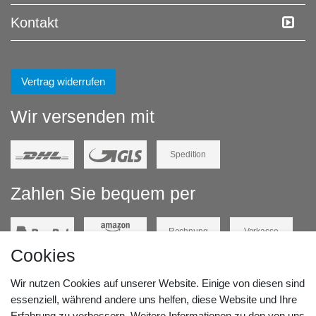
Kontakt
Vertrag widerrufen
Wir versenden mit
Spedition
Zahlen Sie bequem per
Rechnung
Vorkasse
Cookies
Barzahlung
Kreditkarte
Wir nutzen Cookies auf unserer Website. Einige von diesen sind
Unsere Lageradresse:
essenziell, während andere uns helfen, diese Website und Ihre
Erfahrung zu verbessern. Weitere Informationen zu den von uns