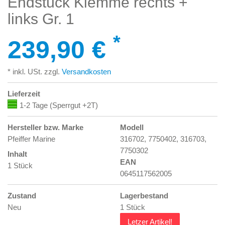
Endstück Klemme rechts +
links Gr. 1
*
239,90 €
* inkl. USt. zzgl.
Versandkosten
Lieferzeit
1-2 Tage (Sperrgut +2T)
Hersteller bzw. Marke
Modell
Pfeiffer Marine
316702, 7750402, 316703,
7750302
Inhalt
EAN
1 Stück
0645117562005
Zustand
Lagerbestand
Neu
1 Stück
Letzer Artikel!