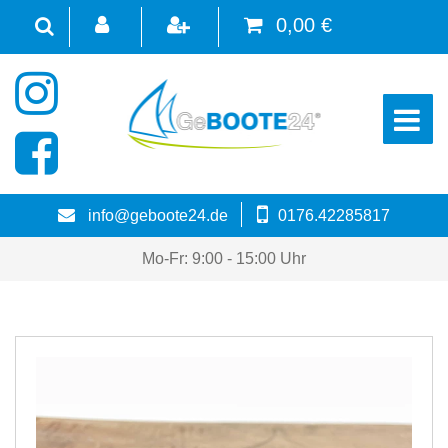
0,00 €
☰
info@geboote24.de
0176.42285817
Mo-Fr: 9:00 - 15:00 Uhr