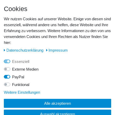
Rechnung
Vorkasse
Cookies
Barzahlung
Kreditkarte
Wir nutzen Cookies auf unserer Website. Einige von diesen sind
Unsere Lageradresse:
essenziell, während andere uns helfen, diese Website und Ihre
Erfahrung zu verbessern. Weitere Informationen zu den von uns
verwendeten Cookies und Ihren Rechten als Nutzer finden Sie
GeBOOTE24 - Martin Rolle & Iris Kleiner GbR
hier:
Kirchstr. 3, D - 14798 Havelsee
Daten­schutz­erklärung
Impressum
Telefon / Fax:
Essenziell
Tel.: 0176 42 28 58 17
Externe Medien
PayPal
E-Mail:
Funktional
info@geboote24.de
Weitere Einstellungen
Alle akzeptieren
© Copyright 2026 GeBOOTE24 - Martin Rolle & Iris Kleiner
GbR. Alle Rechte vorbehalten.
Auswahl akzeptieren