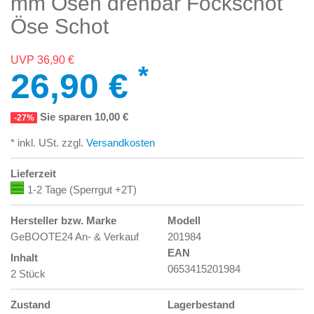
mm Ösen drehbar Fockschot
Öse Schot
UVP 36,90 €
*
26,90 €
Sie sparen 10,00 €
-27%
* inkl. USt. zzgl.
Versandkosten
Lieferzeit
1-2 Tage (Sperrgut +2T)
Hersteller bzw. Marke
Modell
GeBOOTE24 An- & Verkauf
201984
EAN
Inhalt
0653415201984
2 Stück
Zustand
Lagerbestand