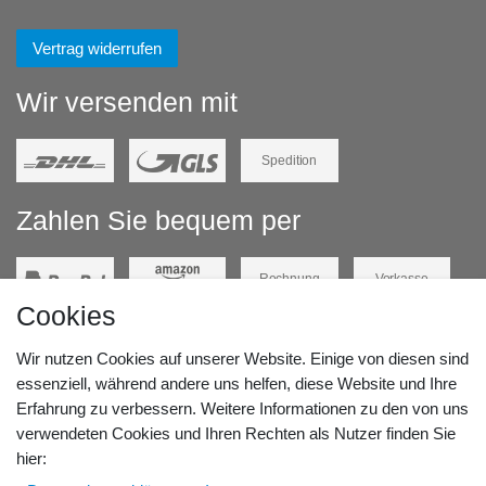
Vertrag widerrufen
Wir versenden mit
Spedition
Zahlen Sie bequem per
Rechnung
Vorkasse
Cookies
Barzahlung
Kreditkarte
Wir nutzen Cookies auf unserer Website. Einige von diesen sind
Unsere Lageradresse:
essenziell, während andere uns helfen, diese Website und Ihre
Erfahrung zu verbessern. Weitere Informationen zu den von uns
verwendeten Cookies und Ihren Rechten als Nutzer finden Sie
GeBOOTE24 - Martin Rolle & Iris Kleiner GbR
hier:
Kirchstr. 3, D - 14798 Havelsee