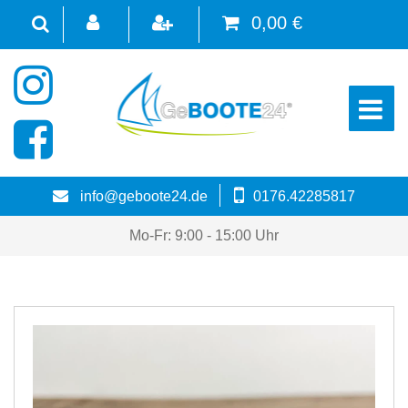
0,00 €
☰
info@geboote24.de
0176.42285817
Mo-Fr: 9:00 - 15:00 Uhr