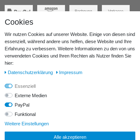
Rechnung
Vorkasse
Cookies
Barzahlung
Kreditkarte
Wir nutzen Cookies auf unserer Website. Einige von diesen sind
Unsere Lageradresse:
essenziell, während andere uns helfen, diese Website und Ihre
Erfahrung zu verbessern. Weitere Informationen zu den von uns
GeBOOTE24 - Martin Rolle & Iris Kleiner GbR
verwendeten Cookies und Ihren Rechten als Nutzer finden Sie
hier:
Kirchstr. 3, D - 14798 Havelsee
Daten­schutz­erklärung
Impressum
Telefon / Fax:
Essenziell
Tel.: 0176 42 28 58 17
Externe Medien
PayPal
E-Mail:
Funktional
info@geboote24.de
Weitere Einstellungen
Alle akzeptieren