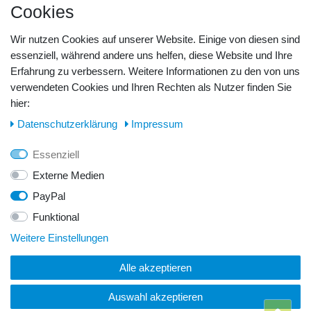
Cookies
Barzahlung
Kreditkarte
Wir nutzen Cookies auf unserer Website. Einige von diesen sind
Unsere Lageradresse:
essenziell, während andere uns helfen, diese Website und Ihre
Erfahrung zu verbessern. Weitere Informationen zu den von uns
GeBOOTE24 - Martin Rolle & Iris Kleiner GbR
verwendeten Cookies und Ihren Rechten als Nutzer finden Sie
hier:
Kirchstr. 3, D - 14798 Havelsee
Daten­schutz­erklärung
Impressum
Telefon / Fax:
Essenziell
Tel.: 0176 42 28 58 17
Externe Medien
PayPal
E-Mail:
Funktional
info@geboote24.de
Weitere Einstellungen
Alle akzeptieren
© Copyright 2026 GeBOOTE24 - Martin Rolle & Iris Kleiner
GbR. Alle Rechte vorbehalten.
Auswahl akzeptieren