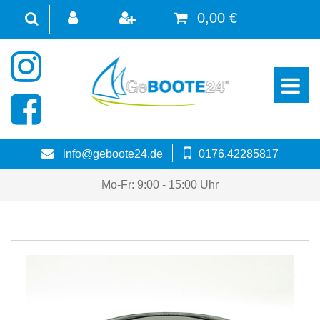
0,00 €
☰
info@geboote24.de
0176.42285817
Mo-Fr: 9:00 - 15:00 Uhr