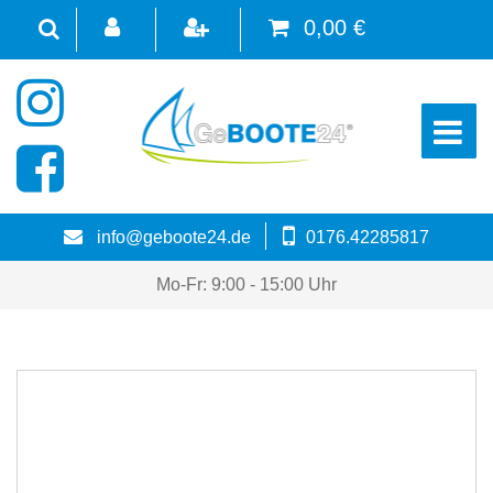
0,00 €
☰
info@geboote24.de
0176.42285817
Mo-Fr: 9:00 - 15:00 Uhr