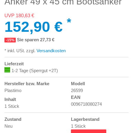
Anker 49 x 45 cm Bootsanker
UVP 180,63 €
*
152,90 €
Sie sparen 27,73 €
-15%
* inkl. USt. zzgl.
Versandkosten
Lieferzeit
1-2 Tage (Sperrgut +2T)
Hersteller bzw. Marke
Modell
Plastimo
26599
EAN
Inhalt
0096718080274
1 Stück
Zustand
Lagerbestand
Neu
1 Stück