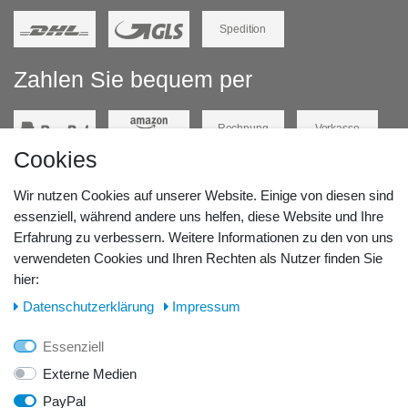
Spedition
Zahlen Sie bequem per
Rechnung
Vorkasse
Cookies
Barzahlung
Kreditkarte
Wir nutzen Cookies auf unserer Website. Einige von diesen sind
Unsere Lageradresse:
essenziell, während andere uns helfen, diese Website und Ihre
Erfahrung zu verbessern. Weitere Informationen zu den von uns
verwendeten Cookies und Ihren Rechten als Nutzer finden Sie
GeBOOTE24 - Martin Rolle & Iris Kleiner GbR
hier:
Kirchstr. 3, D - 14798 Havelsee
Daten­schutz­erklärung
Impressum
Telefon / Fax:
Essenziell
Tel.: 0176 42 28 58 17
Externe Medien
PayPal