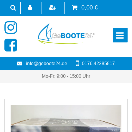
0,00 €
☰
info@geboote24.de
0176.42285817
Mo-Fr: 9:00 - 15:00 Uhr