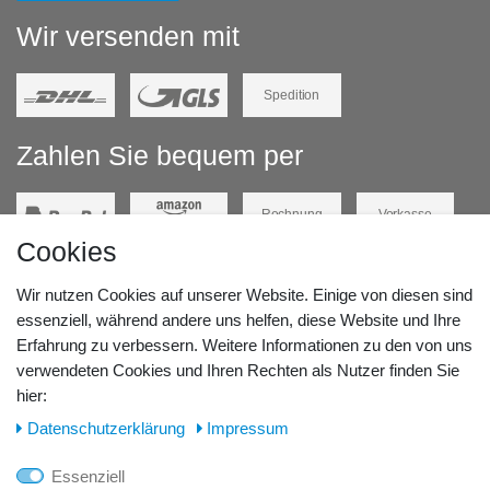
Wir versenden mit
Spedition
Zahlen Sie bequem per
Rechnung
Vorkasse
Cookies
Barzahlung
Kreditkarte
Wir nutzen Cookies auf unserer Website. Einige von diesen sind
Unsere Lageradresse:
essenziell, während andere uns helfen, diese Website und Ihre
Erfahrung zu verbessern. Weitere Informationen zu den von uns
verwendeten Cookies und Ihren Rechten als Nutzer finden Sie
GeBOOTE24 - Martin Rolle & Iris Kleiner GbR
hier:
Kirchstr. 3, D - 14798 Havelsee
Daten­schutz­erklärung
Impressum
Telefon / Fax:
Essenziell