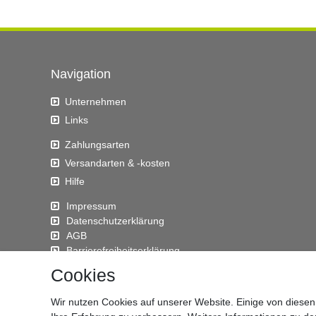
Navigation
Unternehmen
Links
Zahlungsarten
Versandarten & -kosten
Hilfe
Impressum
Daten­schutz­erklärung
AGB
Barrierefreiheitserklärung
Widerrufs­recht
Cookies
Kontakt
Wir nutzen Cookies auf unserer Website. Einige von diesen
Vertrag widerrufen