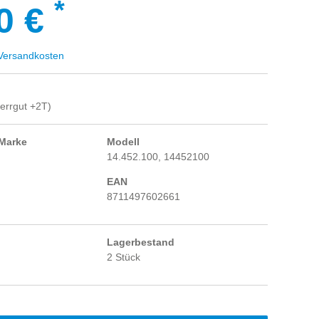
*
0 €
ersandkosten
errgut +2T)
 Marke
Modell
14.452.100, 14452100
EAN
8711497602661
Lagerbestand
2 Stück