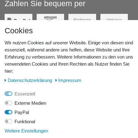
Zahlen Sie bequem per
Rechnung
Vorkasse
Cookies
Barzahlung
Kreditkarte
Wir nutzen Cookies auf unserer Website. Einige von diesen sind
Unsere Lageradresse:
essenziell, während andere uns helfen, diese Website und Ihre
Erfahrung zu verbessern. Weitere Informationen zu den von uns
verwendeten Cookies und Ihren Rechten als Nutzer finden Sie
GeBOOTE24 - Martin Rolle & Iris Kleiner GbR
hier:
Kirchstr. 3, D - 14798 Havelsee
Daten­schutz­erklärung
Impressum
Telefon / Fax:
Essenziell
Tel.: 0176 42 28 58 17
Externe Medien
PayPal
E-Mail:
Funktional
info@geboote24.de
Weitere Einstellungen