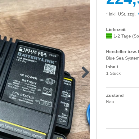
* inkl. USt. zzgl.
V
Lieferzeit
1-2 Tage (Sp
Hersteller bzw.
Blue Sea Syste
Inhalt
1 Stück
Zustand
Neu