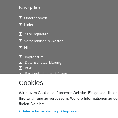
Navigation
Unternehmen
Links
Zahlungsarten
Versandarten & -kosten
Hilfe
Impressum
Daten­schutz­erklärung
AGB
Barrierefreiheitserklärung
Widerrufs­recht
Cookies
Kontakt
Wir nutzen Cookies auf unserer Website. Einige von diesen
Vertrag widerrufen
Ihre Erfahrung zu verbessern. Weitere Informationen zu d
finden Sie hier:
Daten­schutz­erklärung
Impressum