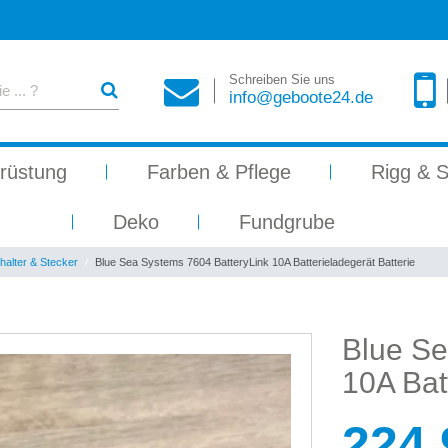
Schreiben Sie uns
info@geboote24.de
rüstung
Farben & Pflege
Rigg & S
Deko
Fundgrube
alter & Stecker
Blue Sea Systems 7604 BatteryLink 10A Batterieladegerät Batterie
Blue Se
10A Bat
224,