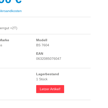
ersandkosten
errgut +2T)
 Marke
Modell
ms
BS 7604
EAN
0632085076047
Lagerbestand
1 Stück
Letzer Artikel!