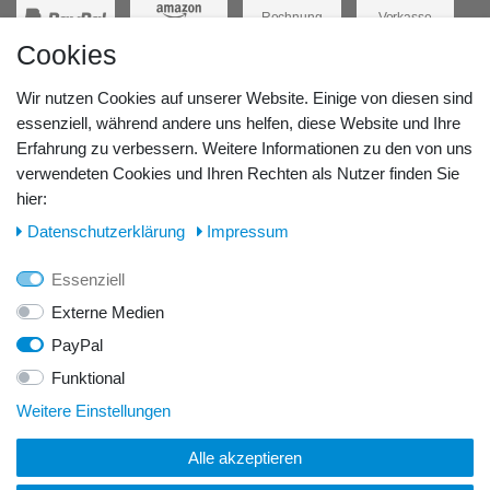
Rechnung
Vorkasse
Cookies
Barzahlung
Kreditkarte
Wir nutzen Cookies auf unserer Website. Einige von diesen sind
Unsere Lageradresse:
essenziell, während andere uns helfen, diese Website und Ihre
Erfahrung zu verbessern. Weitere Informationen zu den von uns
GeBOOTE24 - Martin Rolle & Iris Kleiner GbR
verwendeten Cookies und Ihren Rechten als Nutzer finden Sie
hier:
Kirchstr. 3, D - 14798 Havelsee
Daten­schutz­erklärung
Impressum
Telefon / Fax:
Essenziell
Tel.: 0176 42 28 58 17
Externe Medien
PayPal
E-Mail:
Funktional
info@geboote24.de
Weitere Einstellungen
Alle akzeptieren
© Copyright 2026 GeBOOTE24 - Martin Rolle & Iris Kleiner