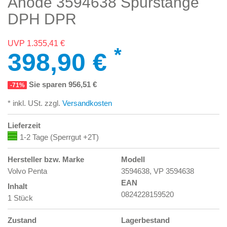
Anode 3594638 Spurstange
DPH DPR
UVP 1.355,41 €
*
398,90 €
Sie sparen 956,51 €
-71%
* inkl. USt. zzgl.
Versandkosten
Lieferzeit
1-2 Tage (Sperrgut +2T)
Hersteller bzw. Marke
Modell
Volvo Penta
3594638, VP 3594638
EAN
Inhalt
0824228159520
1 Stück
Zustand
Lagerbestand