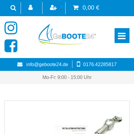
0,00 €
☰
info@geboote24.de
0176.42285817
Mo-Fr: 9:00 - 15:00 Uhr