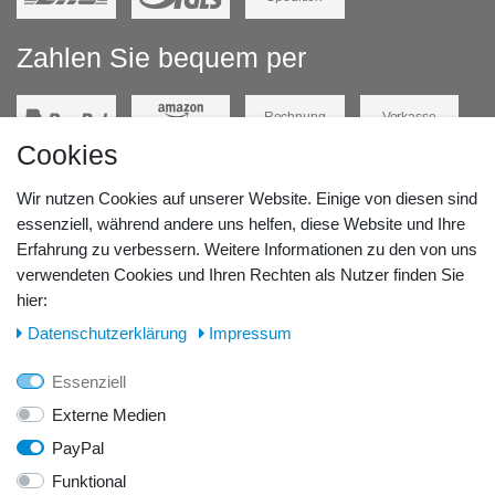
Zahlen Sie bequem per
Rechnung
Vorkasse
Cookies
Barzahlung
Kreditkarte
Wir nutzen Cookies auf unserer Website. Einige von diesen sind
Unsere Lageradresse:
essenziell, während andere uns helfen, diese Website und Ihre
Erfahrung zu verbessern. Weitere Informationen zu den von uns
verwendeten Cookies und Ihren Rechten als Nutzer finden Sie
GeBOOTE24 - Martin Rolle & Iris Kleiner GbR
hier:
Kirchstr. 3, D - 14798 Havelsee
Daten­schutz­erklärung
Impressum
Telefon / Fax:
Essenziell
Tel.: 0176 42 28 58 17
Externe Medien
PayPal
E-Mail:
Funktional