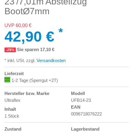
23'/7,01m Abstellzug
BootØ7mm
UVP 60,00 €
*
42,90 €
Sie sparen 17,10 €
-29%
* inkl. USt. zzgl.
Versandkosten
Lieferzeit
1-2 Tage (Sperrgut +2T)
Hersteller bzw. Marke
Modell
Ultraflex
UFB14-23
EAN
Inhalt
0096718076222
1 Stück
Zustand
Lagerbestand