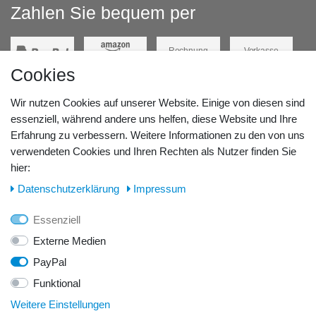
Zahlen Sie bequem per
Rechnung
Vorkasse
Cookies
Barzahlung
Kreditkarte
Wir nutzen Cookies auf unserer Website. Einige von diesen sind
Unsere Lageradresse:
essenziell, während andere uns helfen, diese Website und Ihre
Erfahrung zu verbessern. Weitere Informationen zu den von uns
verwendeten Cookies und Ihren Rechten als Nutzer finden Sie
GeBOOTE24 - Martin Rolle & Iris Kleiner GbR
hier:
Kirchstr. 3, D - 14798 Havelsee
Daten­schutz­erklärung
Impressum
Telefon / Fax:
Essenziell
Tel.: 0176 42 28 58 17
Externe Medien
PayPal
E-Mail:
Funktional
info@geboote24.de
Weitere Einstellungen