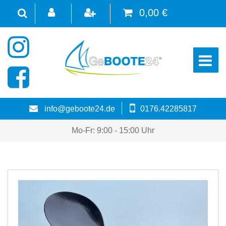
0,00 €
☰
info@geboote24.de
0176.42285817
Mo-Fr: 9:00 - 15:00 Uhr