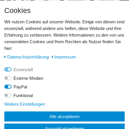
Rechnung
Vorkasse
Cookies
Barzahlung
Kreditkarte
Wir nutzen Cookies auf unserer Website. Einige von diesen sind
Unsere Lageradresse:
essenziell, während andere uns helfen, diese Website und Ihre
Erfahrung zu verbessern. Weitere Informationen zu den von uns
verwendeten Cookies und Ihren Rechten als Nutzer finden Sie
GeBOOTE24 - Martin Rolle & Iris Kleiner GbR
hier:
Kirchstr. 3, D - 14798 Havelsee
Daten­schutz­erklärung
Impressum
Telefon / Fax:
Essenziell
Tel.: 0176 42 28 58 17
Externe Medien
PayPal
E-Mail:
Funktional
info@geboote24.de
Weitere Einstellungen
Alle akzeptieren
© Copyright 2026 GeBOOTE24 - Martin Rolle & Iris Kleiner
GbR. Alle Rechte vorbehalten.
Auswahl akzeptieren