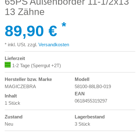
65PS Außenborder 11-1/2x13"
13 Zähne
*
89,90 €
* inkl. USt. zzgl.
Versandkosten
Lieferzeit
1-2 Tage (Sperrgut +2T)
Hersteller bzw. Marke
Modell
MAGICZEBRA
58100-88LB0-019
EAN
Inhalt
0618455319297
1 Stück
Zustand
Lagerbestand
Neu
3 Stück