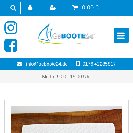
0,00 €
☰
info@geboote24.de
0176.42285817
Mo-Fr: 9:00 - 15:00 Uhr