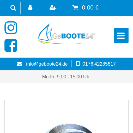
0,00 €
☰
info@geboote24.de
0176.42285817
Mo-Fr: 9:00 - 15:00 Uhr