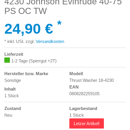
4230 Johnson Evinrude 40-75
PS OC TW
*
24,90 €
* inkl. USt. zzgl.
Versandkosten
Lieferzeit
1-2 Tage (Sperrgut +2T)
Hersteller bzw. Marke
Modell
Sonstige
Thrust Washer 18-4230
EAN
Inhalt
0808282259105
1 Stück
Zustand
Lagerbestand
Neu
1 Stück
Letzer Artikel!