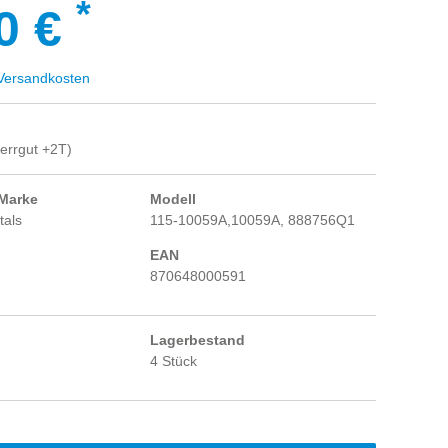
*
0 €
ersandkosten
errgut +2T)
 Marke
Modell
tals
115-10059A,10059A, 888756Q1
EAN
870648000591
Lagerbestand
4 Stück