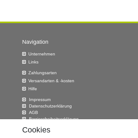
Navigation
Unternehmen
Links
Zahlungsarten
Versandarten & -kosten
Hilfe
Impressum
Daten­schutz­erklärung
AGB
Barrierefreiheitserklärung
Widerrufs­recht
Cookies
Kontakt