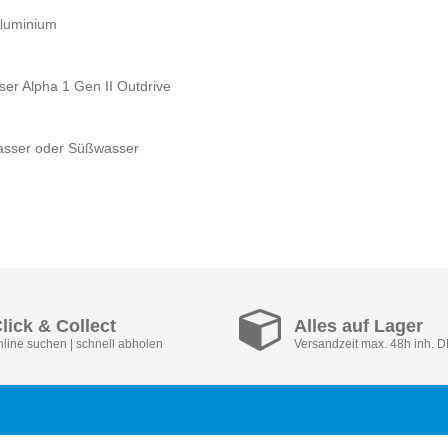
Aluminium
er Alpha 1 Gen II Outdrive
kwasser oder Süßwasser
lick & Collect
Alles auf Lager
nline suchen | schnell abholen
Versandzeit max. 48h inh. 