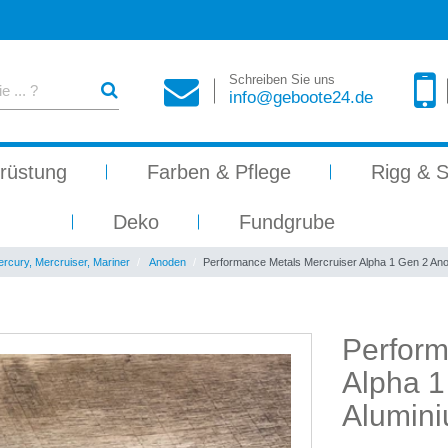
Schreiben Sie uns
info@geboote24.de
rüstung
Farben & Pflege
Rigg & S
Deko
Fundgrube
rcury, Mercruiser, Mariner
Anoden
Performance Metals Mercruiser Alpha 1 Gen 2 Ano
Perform
Alpha 1
Alumin