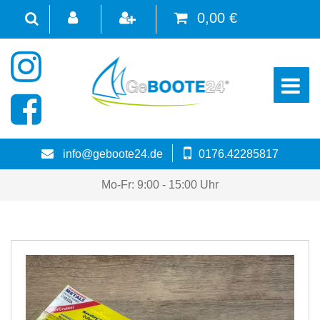
0,00 €
☰
info@geboote24.de
0176.42285817
Mo-Fr: 9:00 - 15:00 Uhr