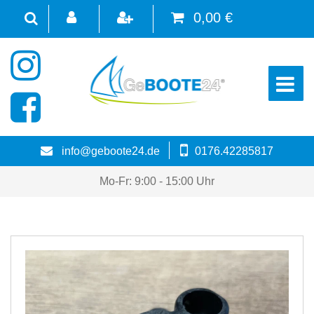
0,00 €
☰
info@geboote24.de
0176.42285817
Mo-Fr: 9:00 - 15:00 Uhr