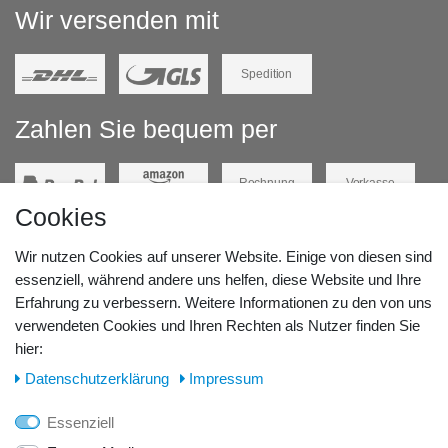
Wir versenden mit
Spedition
Zahlen Sie bequem per
Rechnung
Vorkasse
Cookies
Barzahlung
Kreditkarte
Wir nutzen Cookies auf unserer Website. Einige von diesen sind
Unsere Lageradresse:
essenziell, während andere uns helfen, diese Website und Ihre
Erfahrung zu verbessern. Weitere Informationen zu den von uns
verwendeten Cookies und Ihren Rechten als Nutzer finden Sie
GeBOOTE24 - Martin Rolle & Iris Kleiner GbR
hier:
Kirchstr. 3, D - 14798 Havelsee
Daten­schutz­erklärung
Impressum
Telefon / Fax:
Essenziell