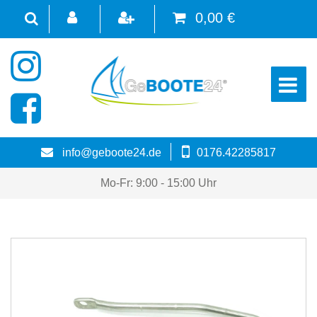
0,00 €
☰
info@geboote24.de
0176.42285817
Mo-Fr: 9:00 - 15:00 Uhr