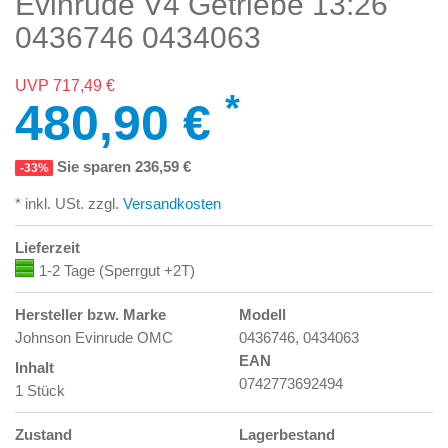
Evinrude V4 Getriebe 13:26
0436746 0434063
UVP 717,49 €
*
480,90 €
Sie sparen 236,59 €
-33%
* inkl. USt. zzgl.
Versandkosten
Lieferzeit
1-2 Tage (Sperrgut +2T)
Hersteller bzw. Marke
Modell
Johnson Evinrude OMC
0436746, 0434063
EAN
Inhalt
0742773692494
1 Stück
Zustand
Lagerbestand