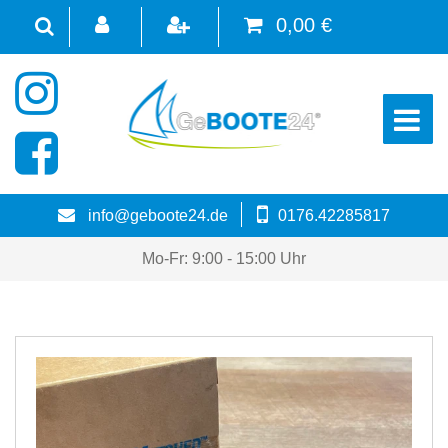
0,00 €
☰
info@geboote24.de
0176.42285817
Mo-Fr: 9:00 - 15:00 Uhr