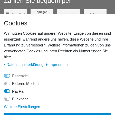
Zahlen Sie bequem per
Rechnung
Vorkasse
Cookies
Barzahlung
Kreditkarte
Wir nutzen Cookies auf unserer Website. Einige von diesen sind
Unsere Lageradresse:
essenziell, während andere uns helfen, diese Website und Ihre
Erfahrung zu verbessern. Weitere Informationen zu den von uns
verwendeten Cookies und Ihren Rechten als Nutzer finden Sie
GeBOOTE24 - Martin Rolle & Iris Kleiner GbR
hier:
Kirchstr. 3, D - 14798 Havelsee
Daten­schutz­erklärung
Impressum
Telefon / Fax:
Essenziell
Tel.: 0176 42 28 58 17
Externe Medien
PayPal
E-Mail:
Funktional
info@geboote24.de
Weitere Einstellungen