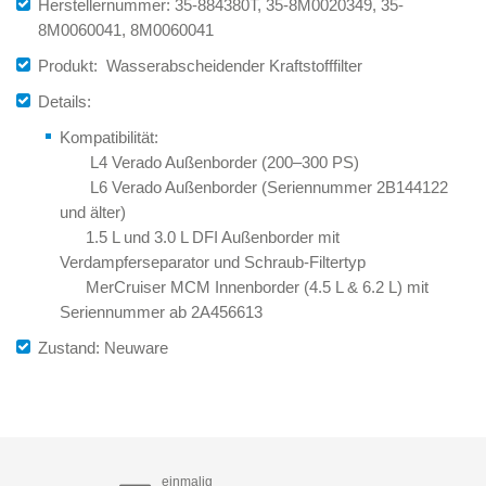
Herstellernummer: 35-884380T, 35-8M0020349, 35-
8M0060041, 8M0060041
Produkt: Wasserabscheidender Kraftstofffilter
Details:
Kompatibilität:
L4 Verado Außenborder (200–300 PS)
L6 Verado Außenborder (Seriennummer 2B144122
und älter)
1.5 L und 3.0 L DFI Außenborder mit
Verdampferseparator und Schraub-Filtertyp
MerCruiser MCM Innenborder (4.5 L & 6.2 L) mit
Seriennummer ab 2A456613
Zustand: Neuware
einmalig