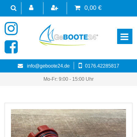
0,00 €
☰
info@geboote24.de
0176.42285817
Mo-Fr: 9:00 - 15:00 Uhr