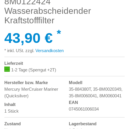
8M0122424
Wasserabscheidender
Kraftstofffilter
*
43,90 €
* inkl. USt. zzgl.
Versandkosten
Lieferzeit
1-2 Tage (Sperrgut +2T)
Hersteller bzw. Marke
Modell
Mercury MerCruiser Mariner
35-884380T, 35-8M0020349,
(Quicksilver)
35-8M0060041, 8M0060041
EAN
Inhalt
0745061006034
1 Stück
Zustand
Lagerbestand