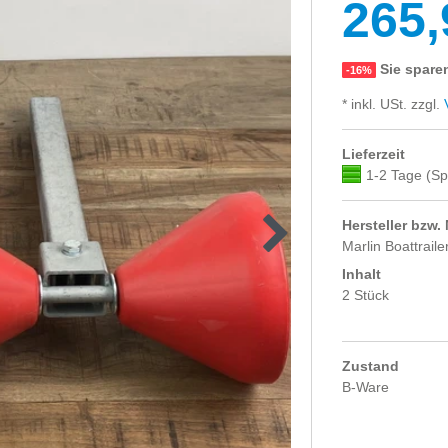
265,
Sie spare
-16%
* inkl. USt. zzgl.
V
Lieferzeit
1-2 Tage (Sp
Hersteller bzw.
Marlin Boattraile
Inhalt
2 Stück
Zustand
B-Ware