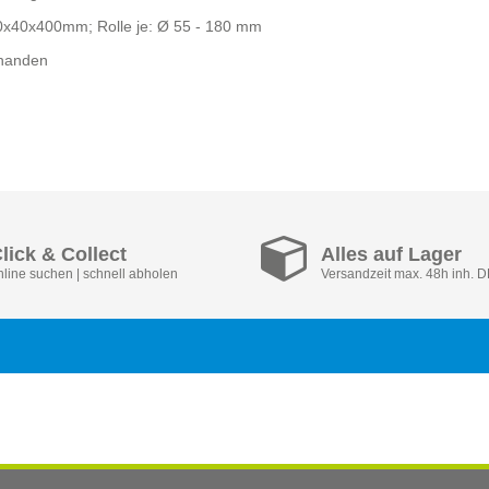
0x40x400mm; Rolle je: Ø 55 - 180 mm
rhanden
lick & Collect
Alles auf Lager
nline suchen | schnell abholen
Versandzeit max. 48h inh. 