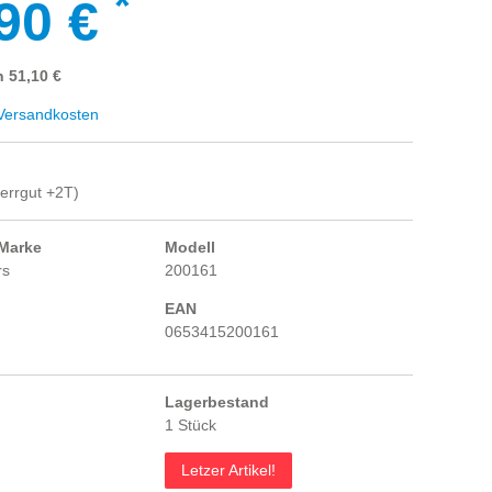
*
90 €
n 51,10 €
ersandkosten
errgut +2T)
 Marke
Modell
rs
200161
EAN
0653415200161
Lagerbestand
1 Stück
Letzer Artikel!