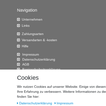
Navigation
Unternehmen
Links
Zahlungsarten
Versandarten & -kosten
Hilfe
Impressum
Daten­schutz­erklärung
AGB
Barrierefreiheitserklärung
Widerrufs­recht
Cookies
Kontakt
Wir nutzen Cookies auf unserer Website. Einige von diesen
Vertrag widerrufen
Ihre Erfahrung zu verbessern. Weitere Informationen zu d
finden Sie hier:
Daten­schutz­erklärung
Impressum